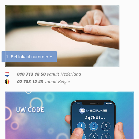
1. Bel lokaal nummer +
010 713 18 50
vanuit Nederland
02 788 12 43
vanuit België