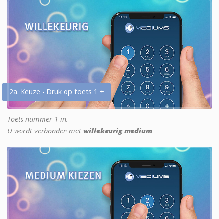
2a. Keuze - Druk op toets 1 +
Toets nummer 1 in.
U wordt verbonden met
willekeurig medium