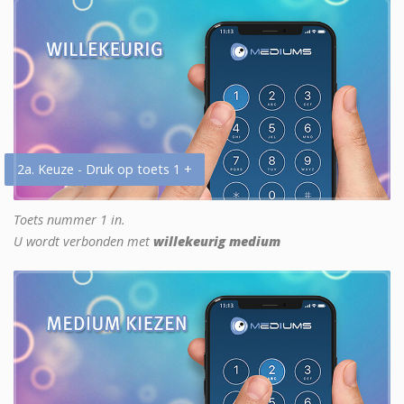
2a. Keuze - Druk op toets 1 +
Toets nummer 1 in.
U wordt verbonden met
willekeurig medium