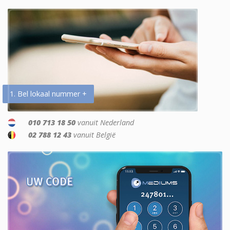
1. Bel lokaal nummer +
010 713 18 50
vanuit Nederland
02 788 12 43
vanuit België