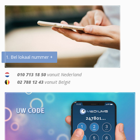
1. Bel lokaal nummer +
010 713 18 50
vanuit Nederland
02 788 12 43
vanuit België