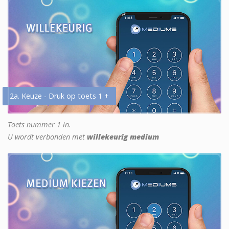
2a. Keuze - Druk op toets 1 +
Toets nummer 1 in.
U wordt verbonden met
willekeurig medium