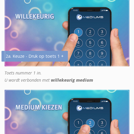
2a. Keuze - Druk op toets 1 +
Toets nummer 1 in.
U wordt verbonden met
willekeurig medium