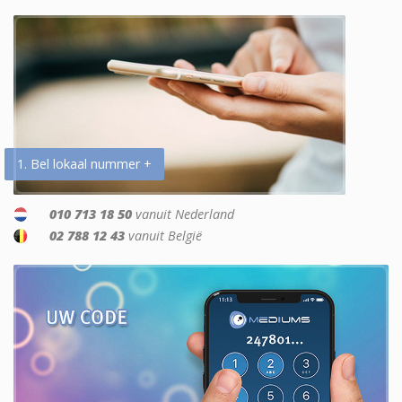
1. Bel lokaal nummer +
010 713 18 50
vanuit Nederland
02 788 12 43
vanuit België