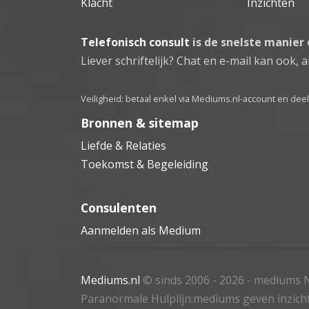
Klacht
Inzichten
Telefonisch consult
is de snelste manier
Liever schriftelijk? Chat en e-mail kan ook, al
Veiligheid: betaal enkel via Mediums.nl-account en de
Bronnen & sitemap
Liefde & Relaties
Toekomst & Begeleiding
Consulenten
Aanmelden als Medium
Mediums.nl
© sinds 2006 - 2026
- mediums N
Paranormale Hulplijn:mediums geven inzich