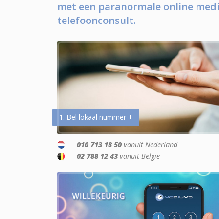
met een paranormale online medi
telefoonconsult.
1. Bel lokaal nummer +
010 713 18 50
vanuit Nederland
02 788 12 43
vanuit België