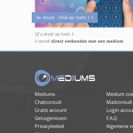
4a. Keuze - Druk op toets 1 +
Of u drukt op toets 1.
U wordt
direct verbonden met een medium
Mediums
Medium zo
Chatconsult
Mailconsult
Gratis account
Login accou
Getuigenissen
F.A.Q
Privacybeleid
Algemene v