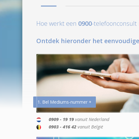
Hoe werkt een
0900
-telefoonconsul
Ontdek hieronder het eenvoudige
1. Bel Mediums-nummer +
0909 - 19 19
vanuit Nederland
0903 - 416 42
vanuit België