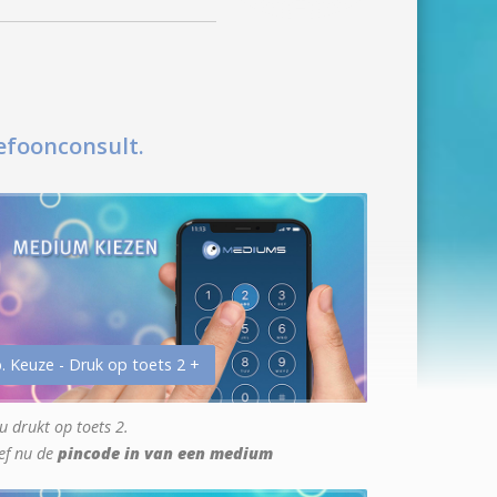
efoonconsult.
. Keuze - Druk op toets 2 +
u drukt op toets 2.
ef nu de
pincode in van een medium