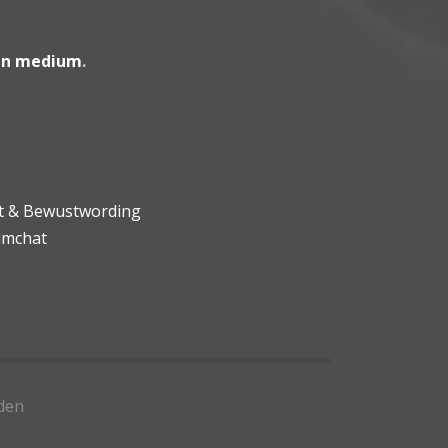
en medium
.
ht & Bewustwording
umchat
den