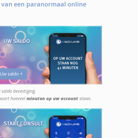
 van een paranormaal online
 Uw saldo +
 saldo bevestiging.
hoort hoeveel
minuten op uw account
staan.