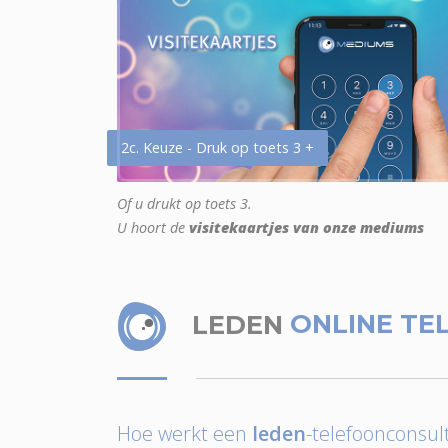
2c. Keuze - Druk op toets 3 +
Of u drukt op toets 3.
U hoort de
visitekaartjes van onze mediums
LEDEN
ONLINE TE
Hoe werkt een
leden
-telefoonconsult