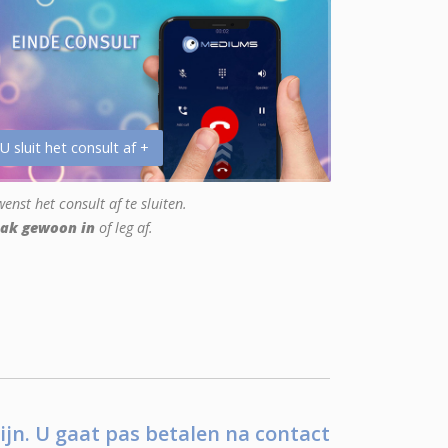
 U sluit het consult af +
enst het consult af te sluiten.
ak gewoon in
of leg af.
ijn. U gaat pas betalen na contact