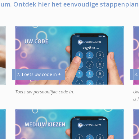
um. Ontdek hier het eenvoudige stappenplan
2. Toets uw code in +
3.
Toets uw persoonlijke code in.
Uw
U 