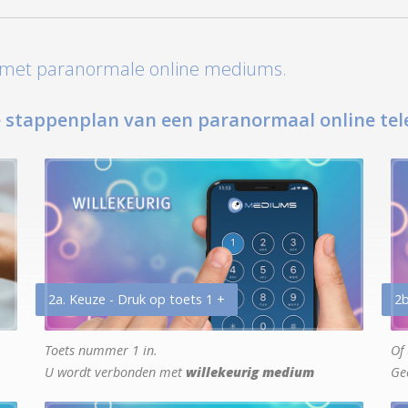
t met paranormale online mediums.
 stappenplan van een paranormaal online tel
2a. Keuze - Druk op toets 1 +
2b
Toets nummer 1 in.
Of 
U wordt verbonden met
willekeurig medium
Ge