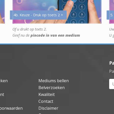
4b. Keuze - Druk op toets 2 +
5.
Of u drukt op toets 2.
Uw
Geef nu de
pincode in van een medium
U 
P
Pa
eken
Mediums bellen
Uw
Belverzoeken
nt
Kwaliteit
Contact
oorwaarden
Disclaimer