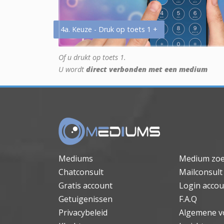
4a. Keuze - Druk op toets 1 +
Of u drukt op toets 1.
U wordt
direct verbonden met een medium
Mediums
Medium zo
Chatconsult
Mailconsult
Gratis account
Login accou
Getuigenissen
F.A.Q
Privacybeleid
Algemene v