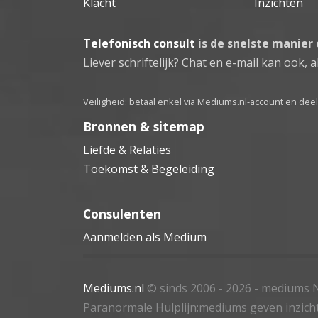
Klacht
Inzichten
Telefonisch consult
is de snelste manier
Liever schriftelijk? Chat en e-mail kan ook, al
Veiligheid: betaal enkel via Mediums.nl-account en de
Bronnen & sitemap
Liefde & Relaties
Toekomst & Begeleiding
Consulenten
Aanmelden als Medium
Mediums.nl
© sinds 2006 - 2026
- mediums N
Paranormale Hulplijn:mediums geven inzich