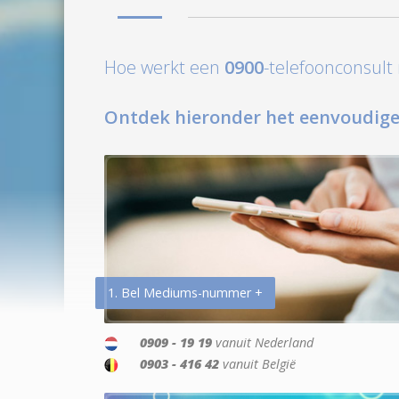
Hoe werkt een
0900
-telefoonconsul
Ontdek hieronder het eenvoudige
1. Bel Mediums-nummer +
0909 - 19 19
vanuit Nederland
0903 - 416 42
vanuit België