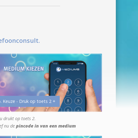
efoonconsult.
. Keuze - Druk op toets 2 +
u drukt op toets 2.
ef nu de
pincode in van een medium