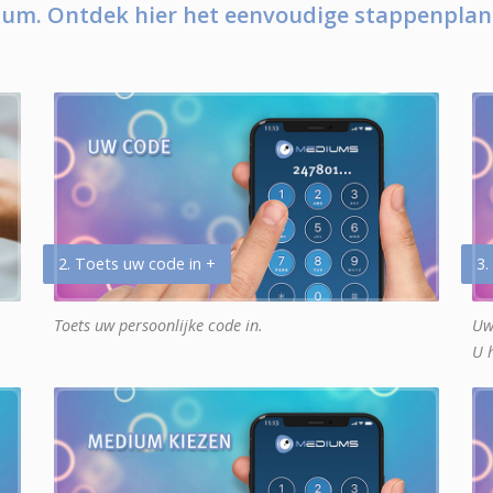
um. Ontdek hier het eenvoudige stappenplan
2. Toets uw code in +
3.
Toets uw persoonlijke code in.
Uw
U 