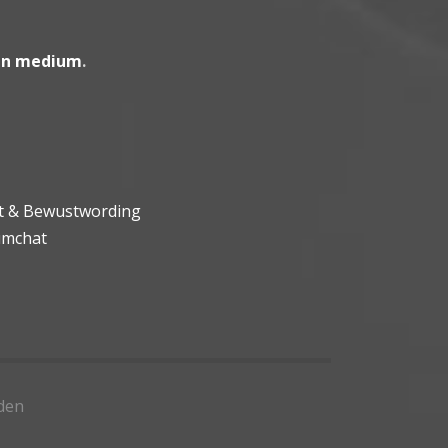
en medium
.
ht & Bewustwording
umchat
den