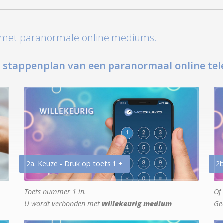
t met paranormale online mediums.
 stappenplan van een paranormaal online tel
2a. Keuze - Druk op toets 1 +
2b
Toets nummer 1 in.
Of 
U wordt verbonden met
willekeurig medium
Ge