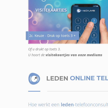
2c. Keuze - Druk op toets 3 +
Of u drukt op toets 3.
U hoort de
visitekaartjes van onze mediums
LEDEN
ONLINE TE
Hoe werkt een
leden
-telefoonconsult