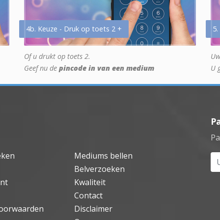
4b. Keuze - Druk op toets 2 +
5.
Of u drukt op toets 2.
Uw
Geef nu de
pincode in van een medium
U 
P
Pa
eken
Mediums bellen
Uw
Belverzoeken
nt
Kwaliteit
Contact
oorwaarden
Disclaimer