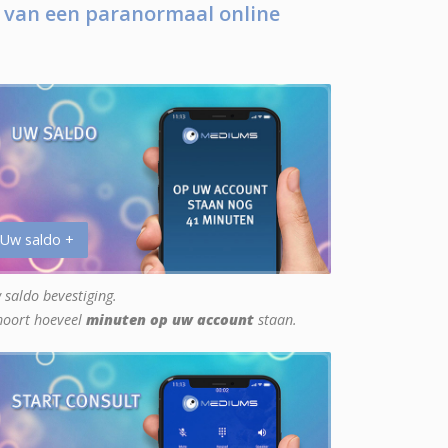
 van een paranormaal online
 Uw saldo +
 saldo bevestiging.
hoort hoeveel
minuten op uw account
staan.