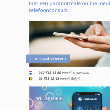
met een paranormale online medi
telefoonconsult.
1. Bel lokaal nummer +
010 713 18 50
vanuit Nederland
02 788 12 43
vanuit België