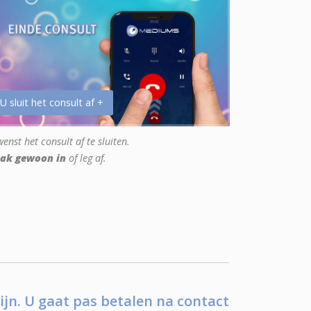
 U sluit het consult af +
enst het consult af te sluiten.
ak gewoon in
of leg af.
ijn. U gaat pas betalen na contact