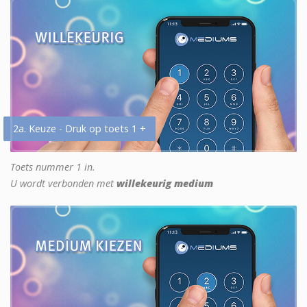
2a. Keuze - Druk op toets 1 +
Toets nummer 1 in.
U wordt verbonden met
willekeurig medium