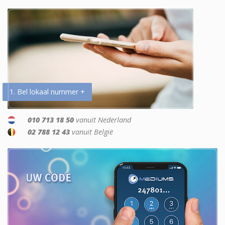
1. Bel lokaal nummer +
010 713 18 50
vanuit Nederland
02 788 12 43
vanuit België