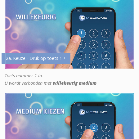
2a. Keuze - Druk op toets 1 +
Toets nummer 1 in.
U wordt verbonden met
willekeurig medium