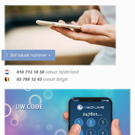
1. Bel lokaal nummer +
010 713 18 50
vanuit Nederland
02 788 12 43
vanuit België