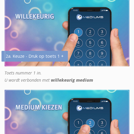
2a. Keuze - Druk op toets 1 +
Toets nummer 1 in.
U wordt verbonden met
willekeurig medium