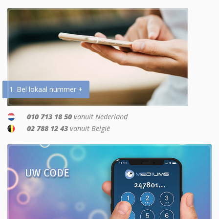
1. Bel lokaal nummer +
010 713 18 50
vanuit Nederland
02 788 12 43
vanuit België