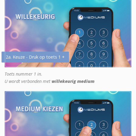
2a. Keuze - Druk op toets 1 +
Toets nummer 1 in.
U wordt verbonden met
willekeurig medium