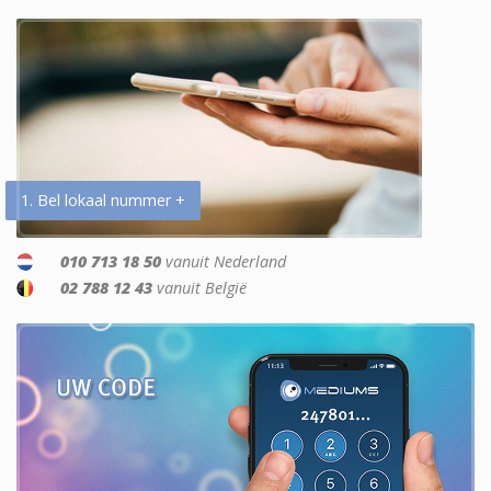
1. Bel lokaal nummer +
010 713 18 50
vanuit Nederland
02 788 12 43
vanuit België