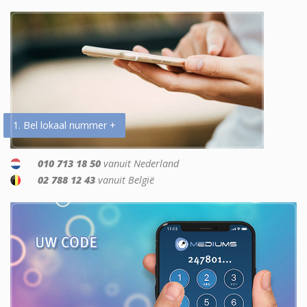
1. Bel lokaal nummer +
010 713 18 50
vanuit Nederland
02 788 12 43
vanuit België