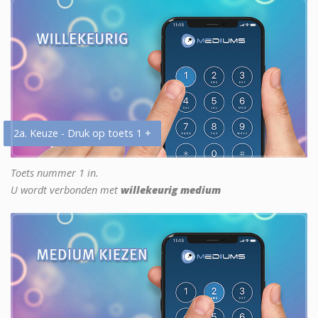
2a. Keuze - Druk op toets 1 +
Toets nummer 1 in.
U wordt verbonden met
willekeurig medium