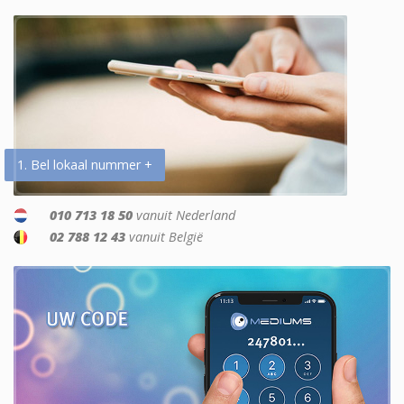
1. Bel lokaal nummer +
010 713 18 50
vanuit Nederland
02 788 12 43
vanuit België