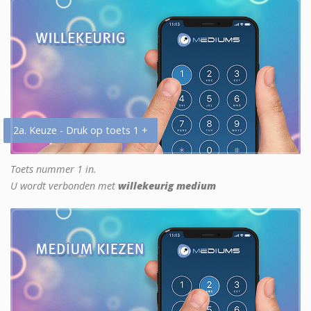
2a. Keuze - Druk op toets 1 +
Toets nummer 1 in.
U wordt verbonden met
willekeurig medium